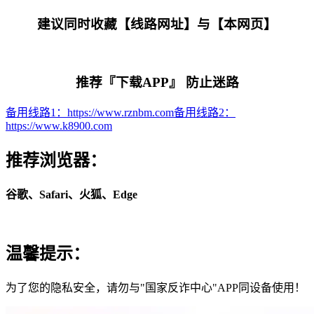
建议同时收藏【线路网址】与【本网页】
推荐『下载APP』 防止迷路
备用线路
1
：
https://www.rznbm.com
备用线路
2
：
https://www.k8900.com
推荐浏览器：
谷歌、Safari、火狐、Edge
温馨提示：
为了您的隐私安全，请勿与"国家反诈中心"APP同设备使用！