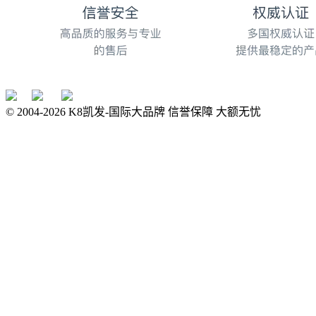
© 2004-
2026
K8凯发-国际大品牌 信誉保障 大额无忧