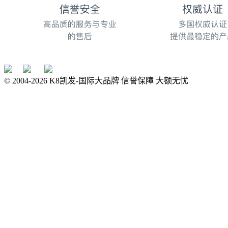
© 2004-
2026
K8凯发-国际大品牌 信誉保障 大额无忧