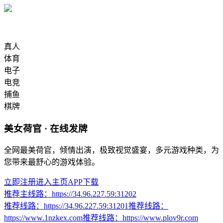
真人
体育
电子
电竞
捕鱼
棋牌
美女荷官 · 在线发牌
全网最美荷官，倾情出演，极致视觉盛宴，多元游戏种类，为
您带来最舒心的游戏体验。
立即注册
进入主页
APP下载
推荐主线路：
https://34.96.227.59:31202
推荐线路：
https://34.96.227.59:31201
推荐线路：
https://www.1nzkex.com
推荐线路：
https://www.plov9r.com