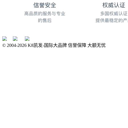
© 2004-
2026
K8凯发-国际大品牌 信誉保障 大额无忧