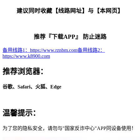
建议同时收藏【线路网址】与【本网页】
推荐『下载APP』 防止迷路
备用线路
1
：
https://www.rznbm.com
备用线路
2
：
https://www.k8900.com
推荐浏览器：
谷歌、Safari、火狐、Edge
温馨提示：
为了您的隐私安全，请勿与"国家反诈中心"APP同设备使用！