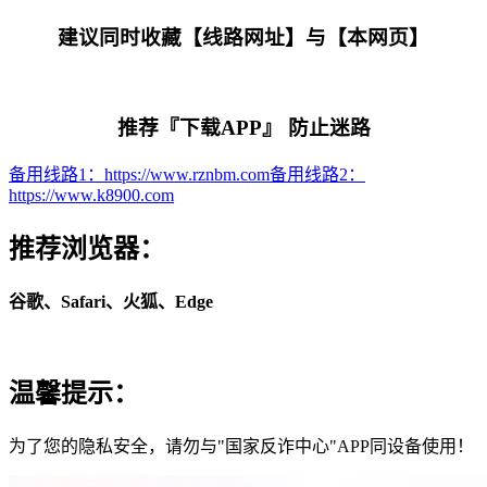
建议同时收藏【线路网址】与【本网页】
推荐『下载APP』 防止迷路
备用线路
1
：
https://www.rznbm.com
备用线路
2
：
https://www.k8900.com
推荐浏览器：
谷歌、Safari、火狐、Edge
温馨提示：
为了您的隐私安全，请勿与"国家反诈中心"APP同设备使用！