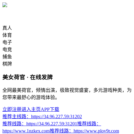
真人
体育
电子
电竞
捕鱼
棋牌
美女荷官 · 在线发牌
全网最美荷官，倾情出演，极致视觉盛宴，多元游戏种类，为
您带来最舒心的游戏体验。
立即注册
进入主页
APP下载
推荐主线路：
https://34.96.227.59:31202
推荐线路：
https://34.96.227.59:31201
推荐线路：
https://www.1nzkex.com
推荐线路：
https://www.plov9r.com