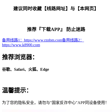
建议同时收藏【线路网址】与【本网页】
推荐『下载APP』 防止迷路
备用线路
1
：
https://www.rznbm.com
备用线路
2
：
https://www.k8900.com
推荐浏览器：
谷歌、Safari、火狐、Edge
温馨提示：
为了您的隐私安全，请勿与"国家反诈中心"APP同设备使用！