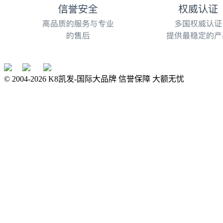
© 2004-
2026
K8凯发-国际大品牌 信誉保障 大额无忧