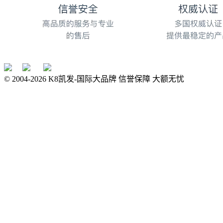
© 2004-
2026
K8凯发-国际大品牌 信誉保障 大额无忧