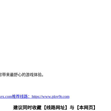
您带来最舒心的游戏体验。
kex.com
推荐线路：
https://www.plov9r.com
建议同时收藏【线路网址】与【本网页】