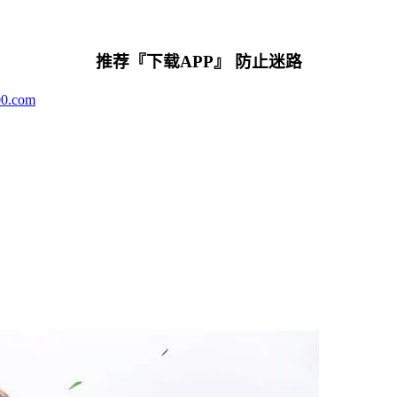
推荐『下载APP』 防止迷路
00.com