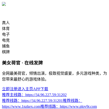
真人
体育
电子
电竞
捕鱼
棋牌
美女荷官 · 在线发牌
全网最美荷官，倾情出演，极致视觉盛宴，多元游戏种类，为
您带来最舒心的游戏体验。
立即注册
进入主页
APP下载
推荐主线路：
https://34.96.227.59:31202
推荐线路：
https://34.96.227.59:31201
推荐线路：
https://www.1nzkex.com
推荐线路：
https://www.plov9r.com