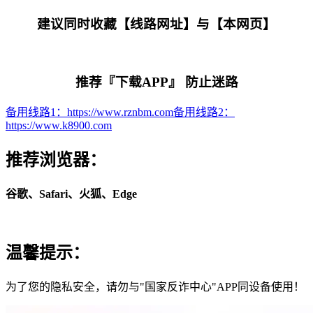
建议同时收藏【线路网址】与【本网页】
推荐『下载APP』 防止迷路
备用线路
1
：
https://www.rznbm.com
备用线路
2
：
https://www.k8900.com
推荐浏览器：
谷歌、Safari、火狐、Edge
温馨提示：
为了您的隐私安全，请勿与"国家反诈中心"APP同设备使用！