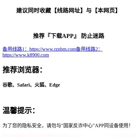
建议同时收藏【线路网址】与【本网页】
推荐『下载APP』 防止迷路
备用线路
1
：
https://www.rznbm.com
备用线路
2
：
https://www.k8900.com
推荐浏览器：
谷歌、Safari、火狐、Edge
温馨提示：
为了您的隐私安全，请勿与"国家反诈中心"APP同设备使用！