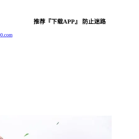
推荐『下载APP』 防止迷路
00.com