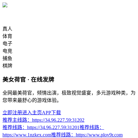
真人
体育
电子
电竞
捕鱼
棋牌
美女荷官 · 在线发牌
全网最美荷官，倾情出演，极致视觉盛宴，多元游戏种类，为
您带来最舒心的游戏体验。
立即注册
进入主页
APP下载
推荐主线路：
https://34.96.227.59:31202
推荐线路：
https://34.96.227.59:31201
推荐线路：
https://www.1nzkex.com
推荐线路：
https://www.plov9r.com