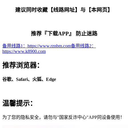
建议同时收藏【线路网址】与【本网页】
推荐『下载APP』 防止迷路
备用线路
1
：
https://www.rznbm.com
备用线路
2
：
https://www.k8900.com
推荐浏览器：
谷歌、Safari、火狐、Edge
温馨提示：
为了您的隐私安全，请勿与"国家反诈中心"APP同设备使用！